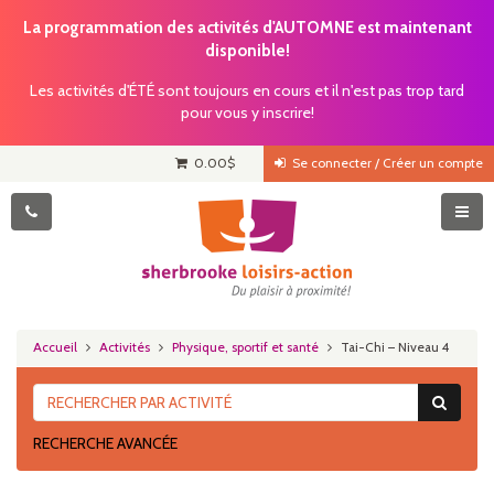
La programmation des activités d'AUTOMNE est maintenant
disponible!
Les activités d'ÉTÉ sont toujours en cours et il n'est pas trop tard
pour vous y inscrire!
0.00
$
Se connecter / Créer un compte
Accueil
Activités
Physique, sportif et santé
Tai-Chi – Niveau 4
RECHERCHE AVANCÉE