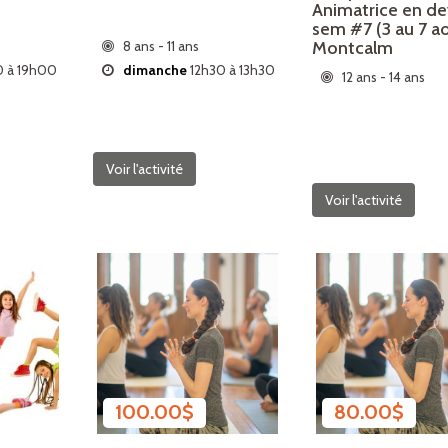
Animatrice en de
sem #7 (3 au 7 a
Montcalm
8 ans - 11 ans
 à 19h00
dimanche
12h30 à 13h30
12 ans - 14 ans
Voir l'activité
Voir l'activité
100.00
$
80.00
$