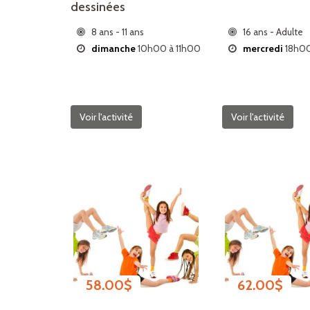
dessinées
8 ans - 11 ans
16 ans - Adulte
dimanche
10h00 à 11h00
mercredi
18h00
Voir l'activité
Voir l'activité
58.00
$
62.00
$