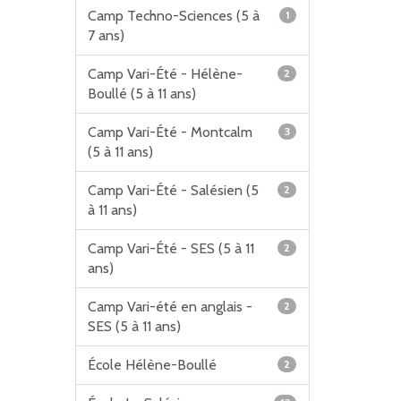
Camp Techno-Sciences (5 à
1
7 ans)
Camp Vari-Été - Hélène-
2
Boullé (5 à 11 ans)
Camp Vari-Été - Montcalm
3
(5 à 11 ans)
Camp Vari-Été - Salésien (5
2
à 11 ans)
Camp Vari-Été - SES (5 à 11
2
ans)
Camp Vari-été en anglais -
2
SES (5 à 11 ans)
École Hélène-Boullé
2