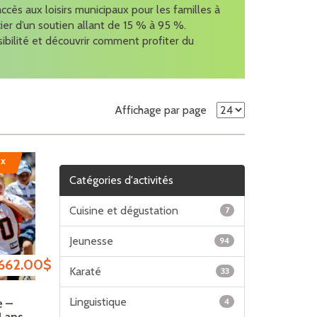
accès aux loisirs municipaux pour les familles à
cier d’un soutien allant de 15 % à 95 %.
sibilité et découvrir comment profiter du
Affichage par page
ux
Catégories d'activités
Cuisine et dégustation
7
Jeunesse
94
Plage de prix : 545.00$ à 662.00$
662.00
$
Karaté
33
Linguistique
4
e –