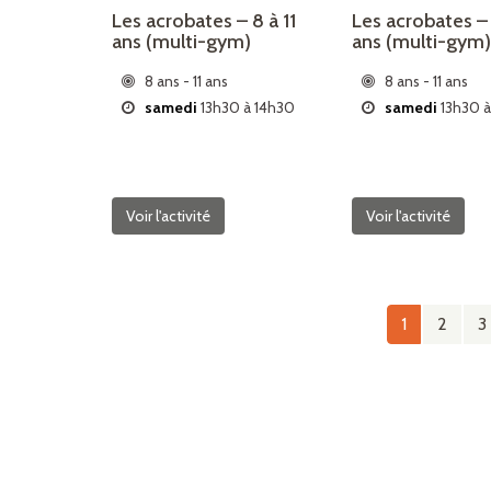
Les acrobates – 8 à 11
Les acrobates – 
ans (multi-gym)
ans (multi-gym
8 ans - 11 ans
8 ans - 11 ans
samedi
13h30 à 14h30
samedi
13h30 à
Voir l'activité
Voir l'activité
1
2
3