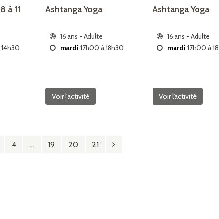
8 à 11
Ashtanga Yoga
Ashtanga Yoga
)
16 ans - Adulte
16 ans - Adulte
 14h30
mardi
17h00 à 18h30
mardi
17h00 à 18
Voir l'activité
Voir l'activité
4
…
19
20
21