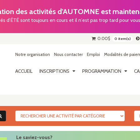
ion des activités d'AUTOMNE est maintena
tés d'ÉTÉ sont toujours en cours et il n'est pas trop tard pour vous 
0.00
$
0 item(s)
Notre organisation
Nous contacter
Emploi
Modalités de paiem
ACCUEIL
INSCRIPTIONS
PROGRAMMATION
CA
Le saviez-vous?