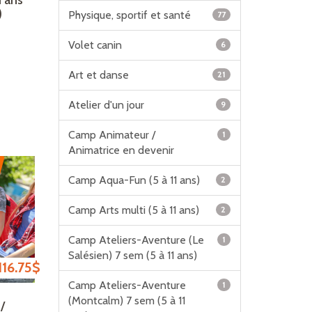
1 ans
)
Physique, sportif et santé
77
Volet canin
6
Art et danse
21
Atelier d'un jour
9
Camp Animateur /
1
Animatrice en devenir
Camp Aqua-Fun (5 à 11 ans)
2
Camp Arts multi (5 à 11 ans)
2
Camp Ateliers-Aventure (Le
1
Salésien) 7 sem (5 à 11 ans)
Plage de prix : 100.00$ à 116.75$
116.75
$
Camp Ateliers-Aventure
1
(Montcalm) 7 sem (5 à 11
/