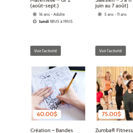
Maternelle – Gr 2
Salésien – 5 à 11
(août-sept.)
juin au 7 août)
16 ans - Adulte
5 ans - 11 ans
lundi
18h15 à 19h15
Voir l'activité
Voir l'activité
60.00
$
75.00
$
Création – Bandes
Zumba® Fitnes