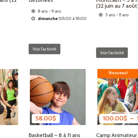
 ans (22
dessinées
Montcalm – 5 à 1
(22 juin au 7 août
8 ans - 11 ans
5 ans - 11 ans
dimanche
10h00 à 11h00
Voir l'activité
Voir l'activité
Nouveau!
58.00
$
100.00
$
–
s
Basketball – 8 à 11 ans
Camp Animateur 