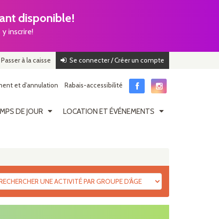
nt disponible!
y inscrire!
Passer à la caisse
Se connecter / Créer un compte
ent et d’annulation
Rabais-accessibilité
MPS DE JOUR
LOCATION ET ÉVÉNEMENTS