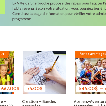
La Ville de Sherbrooke propose des rabais pour faciliter l’
faible revenu. Selon votre situation, vous pourriez bénéfi
Consultez la page d’information pour vérifier votre admis
programme.
eux
Forfait avantage
Plage de prix : 545.00$ à 662.00$
–
662.00
$
75.00
$
545.00
$
–
re –
Création – Bandes
Ateliers-Aventur