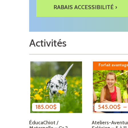
RABAIS ACCESSIBILITÉ ›
Activités
Forfait avantag
185.00
$
545.00
$
ÉducaChiot /
Ateliers-Aventu