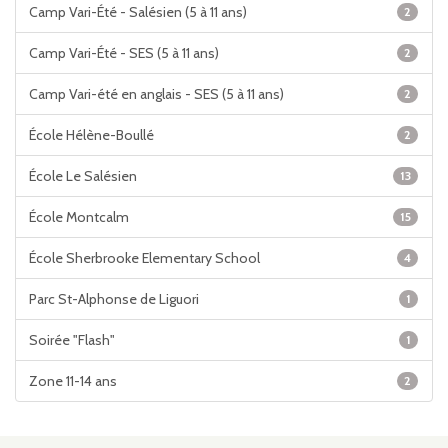
Camp Vari-Été - Salésien (5 à 11 ans)
2
Camp Vari-Été - SES (5 à 11 ans)
2
Camp Vari-été en anglais - SES (5 à 11 ans)
2
École Hélène-Boullé
2
École Le Salésien
13
École Montcalm
15
École Sherbrooke Elementary School
4
Parc St-Alphonse de Liguori
1
Soirée "Flash"
1
Zone 11-14 ans
2