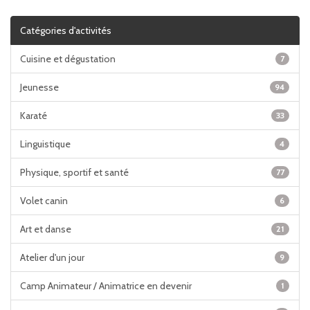
Catégories d'activités
Cuisine et dégustation
7
Jeunesse
94
Karaté
33
Linguistique
4
Physique, sportif et santé
77
Volet canin
6
Art et danse
21
Atelier d'un jour
9
Camp Animateur / Animatrice en devenir
1