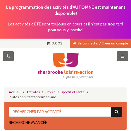
La programmation des activités d'AUTOMNE est maintenant
disponible!
Les activités d'ÉTÉ sont toujours en cours et il n'est pas trop tard
pour vous y inscrire!
0.00
$
Se connecter / Créer un compte
Accueil
Activités
Physique, sportif et santé
Pilates débutant/intermédiaire
RECHERCHE AVANCÉE