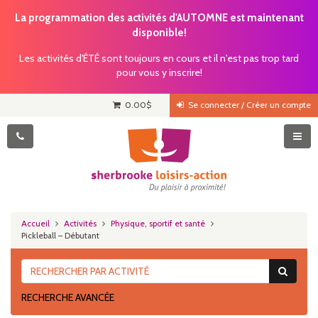
La programmation des activités d'AUTOMNE est maintenant
disponible!
Les activités d'ÉTÉ sont toujours en cours et il n'est pas trop tard
pour vous y inscrire!
0.00
$
Se connecter / Créer un compte
Accueil
Activités
Physique, sportif et santé
Pickleball – Débutant
RECHERCHE AVANCÉE