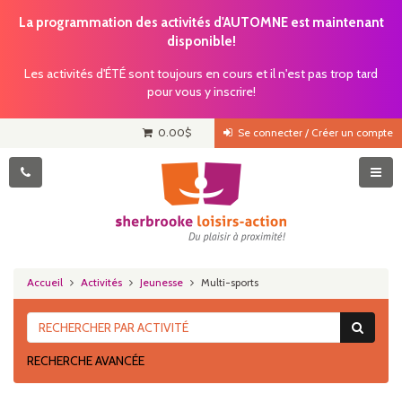
La programmation des activités d'AUTOMNE est maintenant
disponible!
Les activités d'ÉTÉ sont toujours en cours et il n'est pas trop tard
pour vous y inscrire!
0.00
$
Se connecter / Créer un compte
Accueil
Activités
Jeunesse
Multi-sports
RECHERCHE AVANCÉE