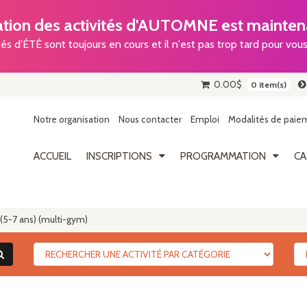
ion des activités d'AUTOMNE est maintena
tés d'ÉTÉ sont toujours en cours et il n'est pas trop tard pour vous 
0.00
$
0 item(s)
Notre organisation
Nous contacter
Emploi
Modalités de paiem
ACCUEIL
INSCRIPTIONS
PROGRAMMATION
CA
(5-7 ans) (multi-gym)