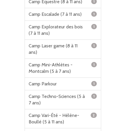
Camp Équestre (8 à 11 ans)
1
Camp Escalade (7 à 11 ans)
1
Camp Explorateur des bois
1
(7 à 11 ans)
Camp Laser game (8 à 11
1
ans)
Camp Mini-Athlètes -
1
Montcalm (5 à 7 ans)
Camp Parkour
1
Camp Techno-Sciences (5 à
1
7 ans)
Camp Vari-Été - Hélène-
2
Boullé (5 à 11 ans)