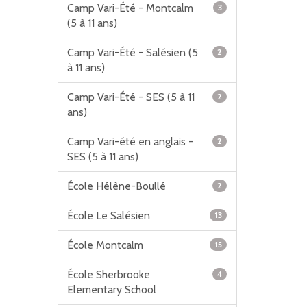
Camp Vari-Été - Montcalm
3
(5 à 11 ans)
Camp Vari-Été - Salésien (5
2
à 11 ans)
Camp Vari-Été - SES (5 à 11
2
ans)
Camp Vari-été en anglais -
2
SES (5 à 11 ans)
École Hélène-Boullé
2
École Le Salésien
13
École Montcalm
15
École Sherbrooke
4
Elementary School