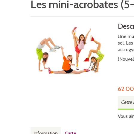
Les mini-acrobates (5-
Descr
Une mul
sol. Le
accrogy
(Nouvel
62.0
Cette 
Vous ai
Information
Carte