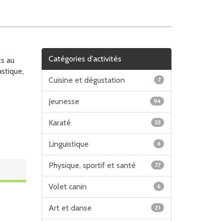
Catégories d'activités
ts au
astique,
Cuisine et dégustation
7
Jeunesse
94
Karaté
33
Linguistique
4
Physique, sportif et santé
77
Volet canin
6
Art et danse
21