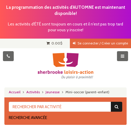
La programmation des activités d'AUTOMNE est maintenant
disponible!
Les activités d'ÉTÉ sont toujours en cours et il n'est pas trop tard
pour vous y inscrire!
0.00
$
Se connecter / Créer un compte
Accueil
Activités
Jeunesse
Mini-soccer (parent-enfant)
RECHERCHE AVANCÉE