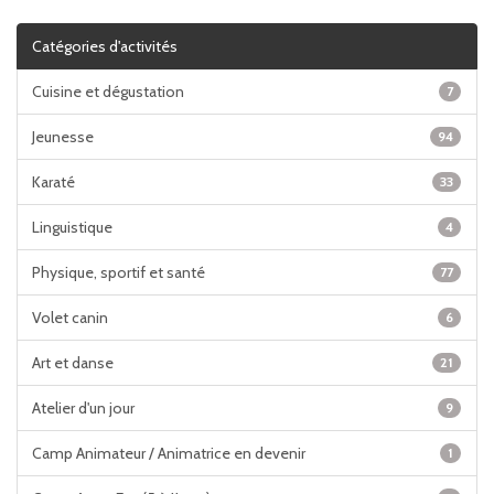
Catégories d'activités
Cuisine et dégustation
7
Jeunesse
94
Karaté
33
Linguistique
4
Physique, sportif et santé
77
Volet canin
6
Art et danse
21
Atelier d'un jour
9
Camp Animateur / Animatrice en devenir
1