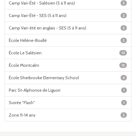
Camp Vari-Été - Salésien (5 à 11 ans)
2
Camp Vari-Été - SES (5 à 11 ans)
2
Camp Vari-été en anglais - SES (5 à 11 ans)
2
École Hélène-Boullé
2
École Le Salésien
13
École Montcalm
15
École Sherbrooke Elementary School
4
Parc St-Alphonse de Liguori
1
Soirée "Flash"
1
Zone 11-14 ans
2