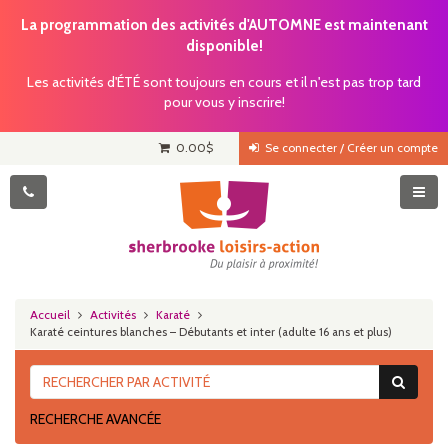
La programmation des activités d'AUTOMNE est maintenant
disponible!
Les activités d'ÉTÉ sont toujours en cours et il n'est pas trop tard
pour vous y inscrire!
0.00
$
Se connecter / Créer un compte
Accueil
Activités
Karaté
Karaté ceintures blanches – Débutants et inter (adulte 16 ans et plus)
RECHERCHE AVANCÉE