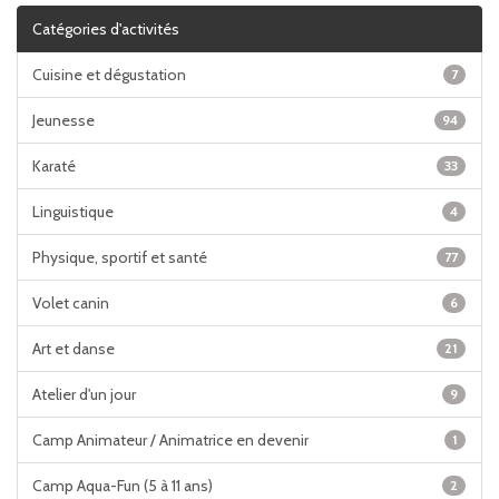
Catégories d'activités
Cuisine et dégustation
7
Jeunesse
94
Karaté
33
Linguistique
4
Physique, sportif et santé
77
Volet canin
6
Art et danse
21
Atelier d'un jour
9
Camp Animateur / Animatrice en devenir
1
Camp Aqua-Fun (5 à 11 ans)
2