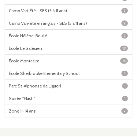
Camp Vari-Été - SES (5 à 11 ans)
2
Camp Vari-été en anglais - SES (5 à 11 ans)
2
École Hélène-Boullé
2
École Le Salésien
13
École Montcalm
15
École Sherbrooke Elementary School
4
Parc St-Alphonse de Liguori
1
Soirée "Flash"
1
Zone 11-14 ans
2