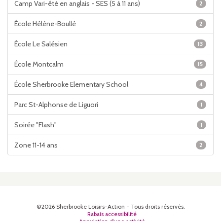
Camp Vari-été en anglais - SES (5 à 11 ans)
2
École Hélène-Boullé
2
École Le Salésien
13
École Montcalm
15
École Sherbrooke Elementary School
4
Parc St-Alphonse de Liguori
1
Soirée "Flash"
1
Zone 11-14 ans
2
©2026 Sherbrooke Loisirs-Action - Tous droits réservés.
Rabais accessibilité