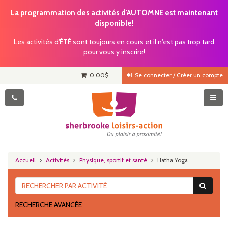
La programmation des activités d'AUTOMNE est maintenant
disponible!
Les activités d'ÉTÉ sont toujours en cours et il n'est pas trop tard
pour vous y inscrire!
0.00
$
Se connecter / Créer un compte
Accueil
Activités
Physique, sportif et santé
Hatha Yoga
RECHERCHE AVANCÉE