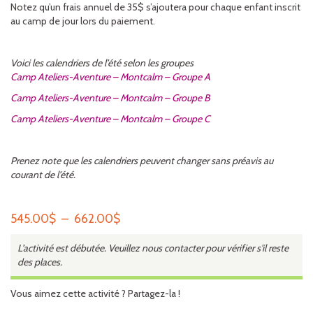
Notez qu’un frais annuel de 35$ s’ajoutera pour chaque enfant inscrit
au camp de jour lors du paiement.
Voici les calendriers de l’été selon les groupes
Camp Ateliers-Aventure – Montcalm – Groupe A
Camp Ateliers-Aventure – Montcalm – Groupe B
Camp Ateliers-Aventure – Montcalm – Groupe C
Prenez note que les calendriers peuvent changer sans préavis au
courant de l’été.
Plage
545.00
$
–
662.00
$
de
L’activité est débutée. Veuillez nous contacter pour vérifier s'il reste
prix :
des places.
545.00$
à
Vous aimez cette activité ? Partagez-la !
662.00$