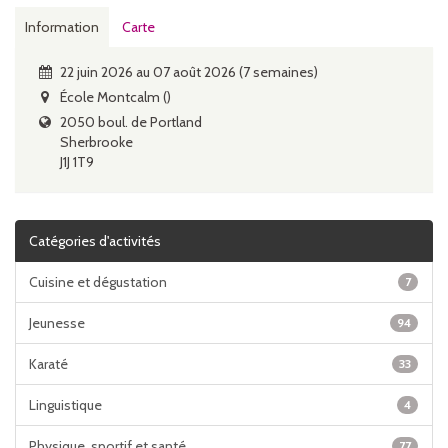
Information
Carte
22 juin 2026 au 07 août 2026 (7 semaines)
École Montcalm ()
2050 boul. de Portland
Sherbrooke
J1J 1T9
Catégories d'activités
Cuisine et dégustation
7
Jeunesse
94
Karaté
33
Linguistique
4
Physique, sportif et santé
77