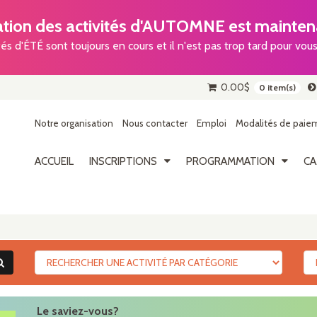
ion des activités d'AUTOMNE est maintena
tés d'ÉTÉ sont toujours en cours et il n'est pas trop tard pour vous 
0.00
$
0 item(s)
Notre organisation
Nous contacter
Emploi
Modalités de paiem
ACCUEIL
INSCRIPTIONS
PROGRAMMATION
CA
Le saviez-vous?