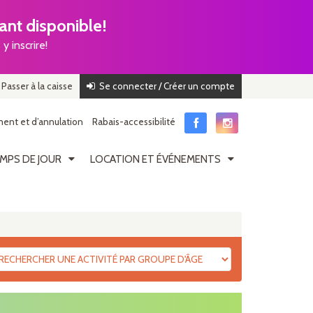
nt disponible!
y inscrire!
Passer à la caisse
Se connecter / Créer un compte
ent et d’annulation
Rabais-accessibilité
MPS DE JOUR
LOCATION ET ÉVÉNEMENTS