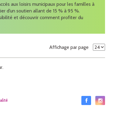
accès aux loisirs municipaux pour les familles à
cier d’un soutien allant de 15 % à 95 %.
sibilité et découvrir comment profiter du
Affichage par page
r.
alité