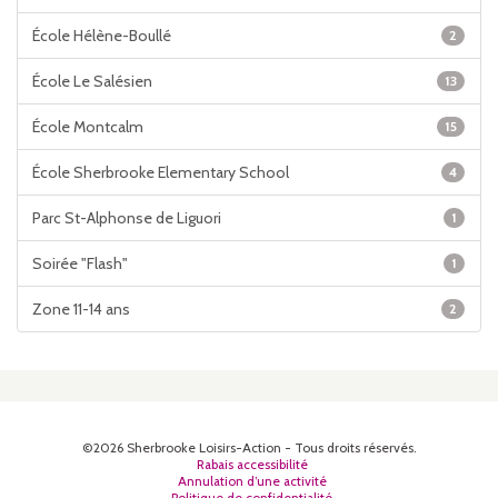
École Hélène-Boullé
2
École Le Salésien
13
École Montcalm
15
École Sherbrooke Elementary School
4
Parc St-Alphonse de Liguori
1
Soirée "Flash"
1
Zone 11-14 ans
2
©2026 Sherbrooke Loisirs-Action - Tous droits réservés.
Rabais accessibilité
Annulation d’une activité