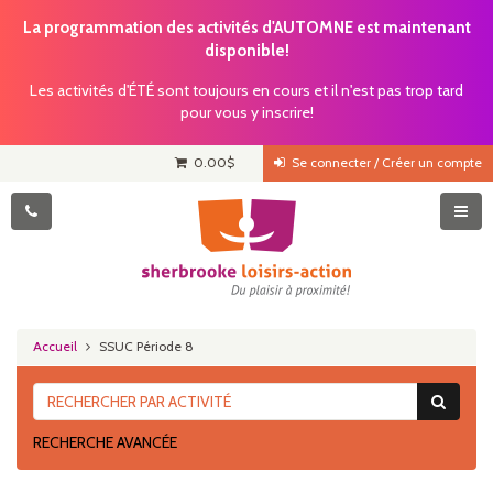
La programmation des activités d'AUTOMNE est maintenant
disponible!
Les activités d'ÉTÉ sont toujours en cours et il n'est pas trop tard
pour vous y inscrire!
0.00
$
Se connecter / Créer un compte
Accueil
SSUC Période 8
RECHERCHE AVANCÉE