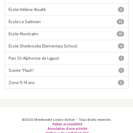
École Hélène-Boullé
2
École Le Salésien
13
École Montcalm
15
École Sherbrooke Elementary School
4
Parc St-Alphonse de Liguori
1
Soirée "Flash"
1
Zone 11-14 ans
2
©2026 Sherbrooke Loisirs-Action - Tous droits réservés.
Rabais accessibilité
Annulation d’une activité