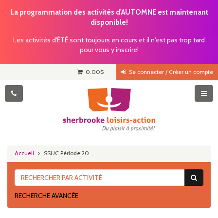
La programmation des activités d'AUTOMNE est maintenant
disponible!
Les activités d'ÉTÉ sont toujours en cours et il n'est pas trop tard
pour vous y inscrire!
0.00
$
Se connecter / Créer un compte
Accueil
SSUC Période 20
RECHERCHE AVANCÉE