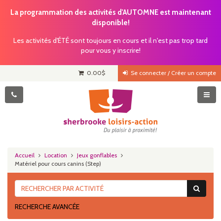
La programmation des activités d'AUTOMNE est maintenant
disponible!
Les activités d'ÉTÉ sont toujours en cours et il n'est pas trop tard
pour vous y inscrire!
0.00
$
Se connecter / Créer un compte
Accueil
Location
Jeux gonflables
Matériel pour cours canins (Step)
RECHERCHE AVANCÉE