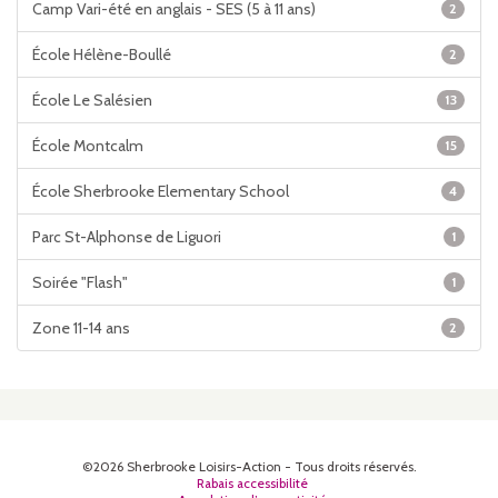
Camp Vari-été en anglais - SES (5 à 11 ans)
2
École Hélène-Boullé
2
École Le Salésien
13
École Montcalm
15
École Sherbrooke Elementary School
4
Parc St-Alphonse de Liguori
1
Soirée "Flash"
1
Zone 11-14 ans
2
©2026 Sherbrooke Loisirs-Action - Tous droits réservés.
Rabais accessibilité