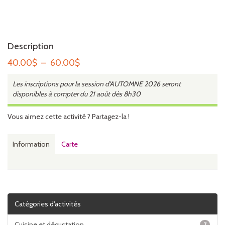
Description
Plage
40.00
$
–
60.00
$
de
Les inscriptions pour la session d'AUTOMNE 2026 seront
prix :
disponibles à compter du 21 août dès 8h30
40.00$
à
Vous aimez cette activité ? Partagez-la !
60.00$
Information
Carte
Catégories d'activités
Cuisine et dégustation
7