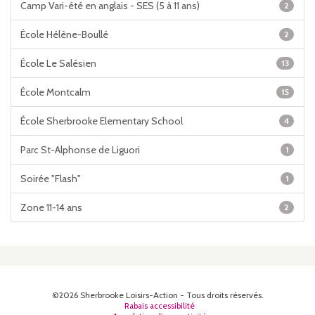
Camp Vari-été en anglais - SES (5 à 11 ans)
2
École Hélène-Boullé
2
École Le Salésien
13
École Montcalm
15
École Sherbrooke Elementary School
4
Parc St-Alphonse de Liguori
1
Soirée "Flash"
1
Zone 11-14 ans
2
©2026 Sherbrooke Loisirs-Action - Tous droits réservés.
Rabais accessibilité