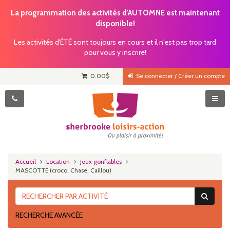
La programmation des activités d'AUTOMNE est maintenant
disponible!
Les activités d'ÉTÉ sont toujours en cours et il n'est pas trop tard
pour vous y inscrire!
0.00
$
Se connecter / Créer un compte
Accueil
Location
Jeux gonflables
MASCOTTE (croco, Chase, Caillou)
RECHERCHE AVANCÉE