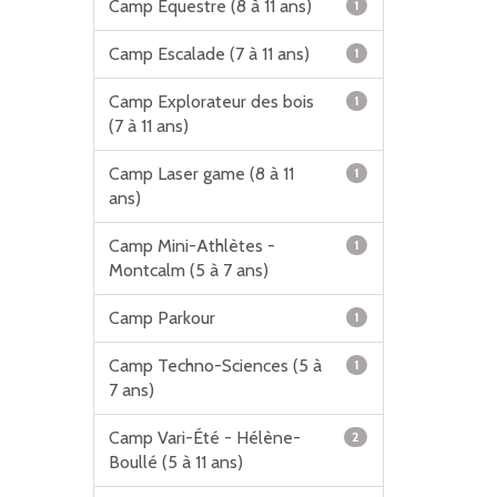
Camp Équestre (8 à 11 ans)
1
Camp Escalade (7 à 11 ans)
1
Camp Explorateur des bois
1
(7 à 11 ans)
Camp Laser game (8 à 11
1
ans)
Camp Mini-Athlètes -
1
Montcalm (5 à 7 ans)
Camp Parkour
1
Camp Techno-Sciences (5 à
1
7 ans)
Camp Vari-Été - Hélène-
2
Boullé (5 à 11 ans)