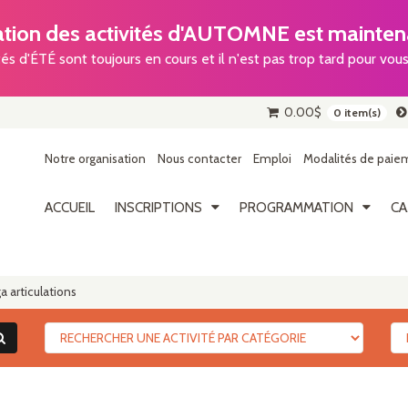
ion des activités d'AUTOMNE est maintena
tés d'ÉTÉ sont toujours en cours et il n'est pas trop tard pour vous 
0.00
$
0 item(s)
Notre organisation
Nous contacter
Emploi
Modalités de paiem
ACCUEIL
INSCRIPTIONS
PROGRAMMATION
CA
a articulations