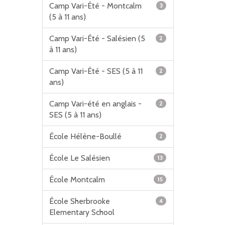
Camp Vari-Été - Montcalm
3
(5 à 11 ans)
Camp Vari-Été - Salésien (5
2
à 11 ans)
Camp Vari-Été - SES (5 à 11
2
ans)
Camp Vari-été en anglais -
2
SES (5 à 11 ans)
École Hélène-Boullé
2
École Le Salésien
13
École Montcalm
15
École Sherbrooke
4
Elementary School