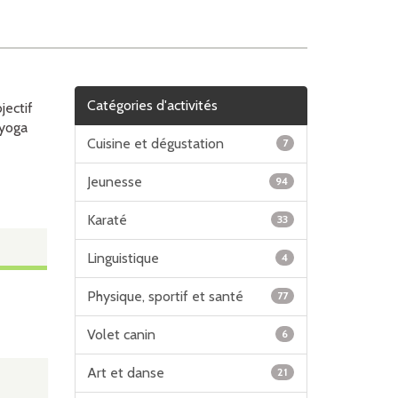
Catégories d'activités
jectif
 yoga
Cuisine et dégustation
7
Jeunesse
94
Karaté
33
Linguistique
4
Physique, sportif et santé
77
Volet canin
6
Art et danse
21