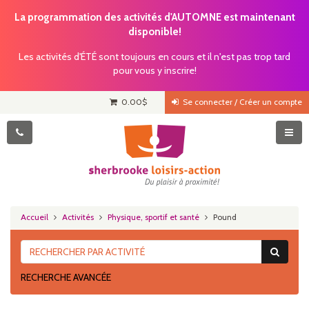
La programmation des activités d'AUTOMNE est maintenant
disponible!
Les activités d'ÉTÉ sont toujours en cours et il n'est pas trop tard
pour vous y inscrire!
0.00
$
Se connecter / Créer un compte
Accueil
Activités
Physique, sportif et santé
Pound
RECHERCHE AVANCÉE