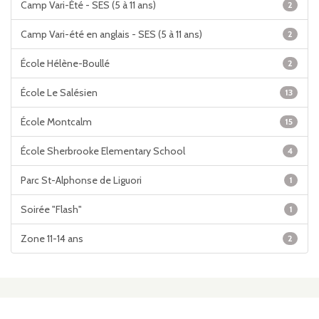
Camp Vari-Été - SES (5 à 11 ans)
2
Camp Vari-été en anglais - SES (5 à 11 ans)
2
École Hélène-Boullé
2
École Le Salésien
13
École Montcalm
15
École Sherbrooke Elementary School
4
Parc St-Alphonse de Liguori
1
Soirée "Flash"
1
Zone 11-14 ans
2