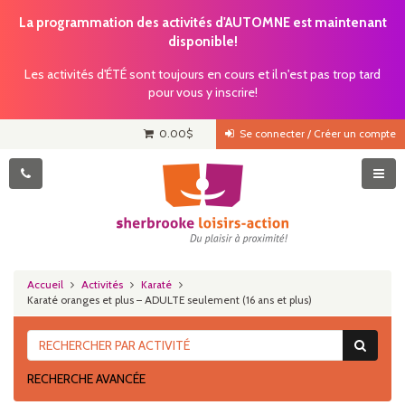
La programmation des activités d'AUTOMNE est maintenant
disponible!
Les activités d'ÉTÉ sont toujours en cours et il n'est pas trop tard
pour vous y inscrire!
0.00
$
Se connecter / Créer un compte
Accueil
Activités
Karaté
Karaté oranges et plus – ADULTE seulement (16 ans et plus)
RECHERCHE AVANCÉE