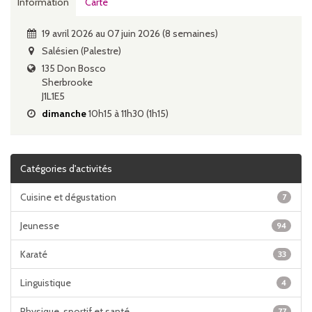
Information
Carte
19 avril 2026 au 07 juin 2026 (8 semaines)
Salésien (Palestre)
135 Don Bosco
Sherbrooke
J1L1E5
dimanche
10h15 à 11h30 (1h15)
Catégories d'activités
Cuisine et dégustation
7
Jeunesse
94
Karaté
33
Linguistique
4
Physique, sportif et santé
77