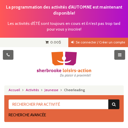
La programmation des activités d'AUTOMNE est maintenant
disponible!
Les activités d'ÉTÉ sont toujours en cours et il n'est pas trop tard
pour vous y inscrire!
0.00
$
Se connecter / Créer un compte
Accueil
Activités
Jeunesse
Cheerleading
RECHERCHE AVANCÉE