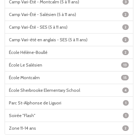
Camp Vari-Été - Montcalm (5 à 11 ans)
3
Camp Vari-Été - Salésien (5 à 11 ans)
2
Camp Vari-Été - SES (5 à 11 ans)
2
Camp Vari-été en anglais - SES (5 à 11 ans)
2
École Hélène-Boullé
2
École Le Salésien
13
École Montcalm
15
École Sherbrooke Elementary School
4
Parc St-Alphonse de Liguori
1
Soirée "Flash"
1
Zone 11-14 ans
2