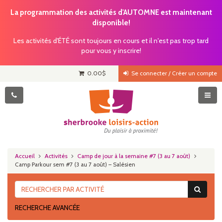
La programmation des activités d'AUTOMNE est maintenant
disponible!
Les activités d'ÉTÉ sont toujours en cours et il n'est pas trop tard
pour vous y inscrire!
0.00
$
Se connecter / Créer un compte
Accueil
Activités
Camp de jour à la semaine #7 (3 au 7 août)
Camp Parkour sem #7 (3 au 7 août) – Salésien
RECHERCHE AVANCÉE