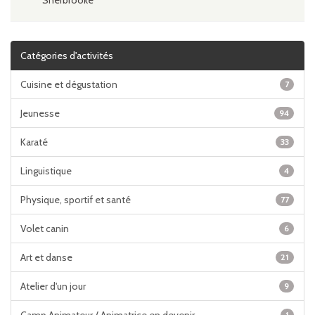
Sherbrooke
Catégories d'activités
Cuisine et dégustation
7
Jeunesse
94
Karaté
33
Linguistique
4
Physique, sportif et santé
77
Volet canin
6
Art et danse
21
Atelier d'un jour
9
1