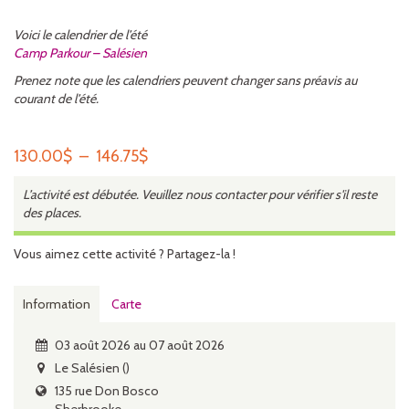
Voici le calendrier de l’été
Camp Parkour – Salésien
Prenez note que les calendriers peuvent changer sans préavis au
courant de l’été.
Plage
130.00
$
–
146.75
$
de
L’activité est débutée. Veuillez nous contacter pour vérifier s'il reste
prix :
des places.
130.00$
à
Vous aimez cette activité ? Partagez-la !
146.75$
Information
Carte
03 août 2026 au 07 août 2026
Le Salésien ()
135 rue Don Bosco