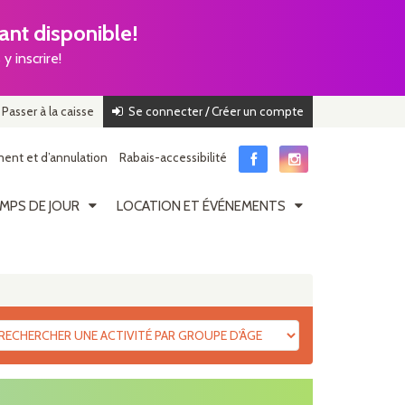
nt disponible!
y inscrire!
Passer à la caisse
Se connecter / Créer un compte
ent et d’annulation
Rabais-accessibilité
MPS DE JOUR
LOCATION ET ÉVÉNEMENTS