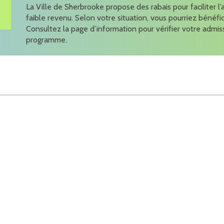
La Ville de Sherbrooke propose des rabais pour faciliter l’
faible revenu. Selon votre situation, vous pourriez bénéfi
Consultez la page d’information pour vérifier votre admis
programme.