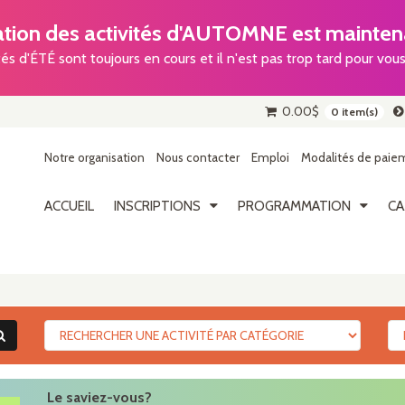
ion des activités d'AUTOMNE est maintena
tés d'ÉTÉ sont toujours en cours et il n'est pas trop tard pour vous 
0.00
$
0 item(s)
Notre organisation
Nous contacter
Emploi
Modalités de paiem
ACCUEIL
INSCRIPTIONS
PROGRAMMATION
CA
Le saviez-vous?