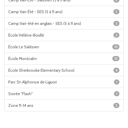
Camp Vari-Été - Salésien (5 à 11 ans)
Camp Vari-Été - SES (5 à 11 ans)
2
Camp Vari-été en anglais - SES (5 à 11 ans)
2
École Hélène-Boullé
2
École Le Salésien
13
École Montcalm
15
École Sherbrooke Elementary School
4
Parc St-Alphonse de Liguori
1
Soirée "Flash"
1
Zone 11-14 ans
2