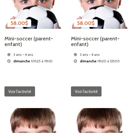
58.00
$
58.00
$
Mini-soccer (parent-
Mini-soccer (parent-
enfant)
enfant)
3 ans - 4 ans
3 ans - 4 ans
dimanche
10h25 à 11h10
dimanche
11h20 à 12h05
Voir l'activité
Voir l'activité