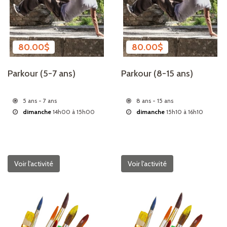
80.00
$
80.00
$
Parkour (5-7 ans)
Parkour (8-15 ans)
5 ans - 7 ans
8 ans - 15 ans
dimanche
14h00 à 15h00
dimanche
15h10 à 16h10
Voir l'activité
Voir l'activité