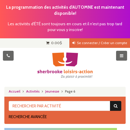
La programmation des activités d'AUTOMNE est maintenant
disponible!
Les activités d'ÉTÉ sont toujours en cours et il n'est pas trop tard
pour vous y inscrire!
0.00
$
Se connecter / Créer un compte
Accueil
Activités
Jeunesse
Page 6
RECHERCHE AVANCÉE