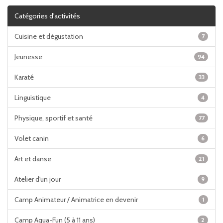
Catégories d'activités
Cuisine et dégustation
7
Jeunesse
94
Karaté
33
Linguistique
4
Physique, sportif et santé
77
Volet canin
6
Art et danse
21
Atelier d'un jour
9
Camp Animateur / Animatrice en devenir
1
Camp Aqua-Fun (5 à 11 ans)
2