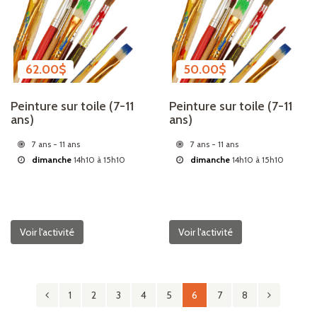
62.00
$
50.00
$
Peinture sur toile (7-11
Peinture sur toile (7-11
ans)
ans)
7 ans - 11 ans
7 ans - 11 ans
dimanche
14h10 à 15h10
dimanche
14h10 à 15h10
Voir l'activité
Voir l'activité
1
2
3
4
5
6
7
8