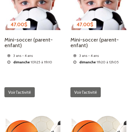
47.00
$
47.00
$
Mini-soccer (parent-
Mini-soccer (parent-
enfant)
enfant)
3 ans - 4 ans
3 ans - 4 ans
dimanche
10h25 à 11h10
dimanche
11h20 à 12h05
Voir l'activité
Voir l'activité