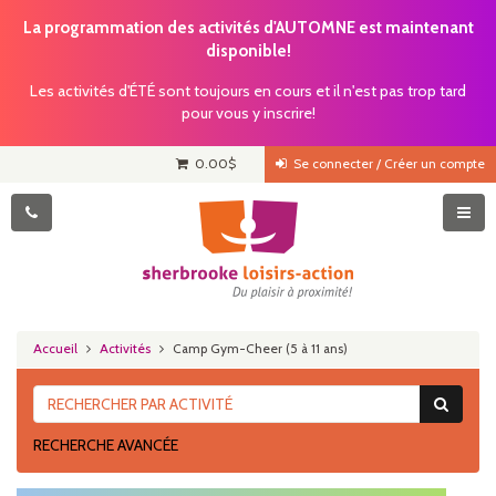
La programmation des activités d'AUTOMNE est maintenant
disponible!
Les activités d'ÉTÉ sont toujours en cours et il n'est pas trop tard
pour vous y inscrire!
0.00
$
Se connecter / Créer un compte
Accueil
Activités
Camp Gym-Cheer (5 à 11 ans)
RECHERCHE AVANCÉE