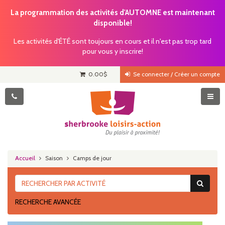
La programmation des activités d'AUTOMNE est maintenant
disponible!
Les activités d'ÉTÉ sont toujours en cours et il n'est pas trop tard
pour vous y inscrire!
0.00
$
Se connecter / Créer un compte
Accueil
Saison
Camps de jour
RECHERCHE AVANCÉE