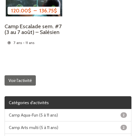
Plage de prix : 120.00$ à 136.75$
120.00
$
–
136.75
$
Camp Escalade sem. #7
(3 au 7 août) – Salésien
7 ans - 11 ans
Voir l'activité
Catégories d'activités
Camp Aqua-Fun (5 à 11 ans)
2
Camp Arts multi (5 à 11 ans)
2